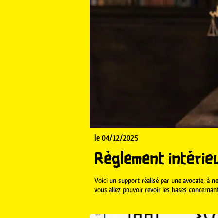
le 04/12/2025
Règlement intérie
Voici un support réalisé par une avocate, à ne 
vous allez pouvoir revoir les bases concernan