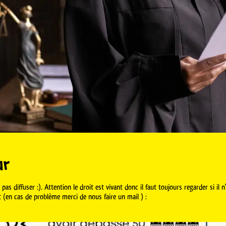
ur
pas diffuser :). Attention le droit est vivant donc il faut toujours regarder si il 
t (en cas de problème merci de nous faire un mail ) :