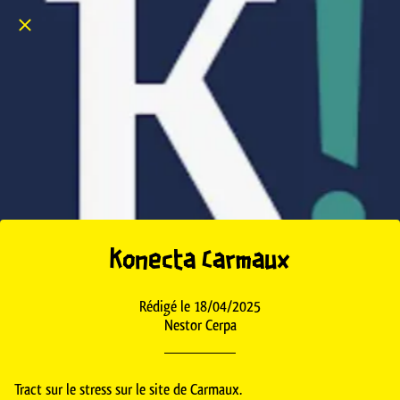
Konecta Carmaux
Rédigé le 18/04/2025
Nestor Cerpa
Tract sur le stress sur le site de Carmaux.