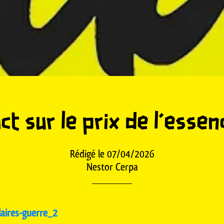
ct sur le prix de l'essenc
Rédigé le 07/04/2026
Nestor Cerpa
laires-guerre_2