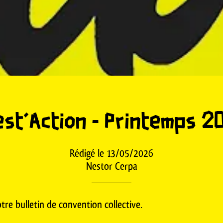
est'Action - Printemps 2
Rédigé le 13/05/2026
Nestor Cerpa
otre bulletin de convention collective.