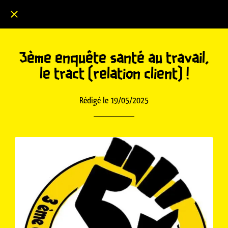
Nos vies, pas leurs profits !
3ème enquête santé au travail,
le tract (relation client) !
Rédigé le 19/05/2025