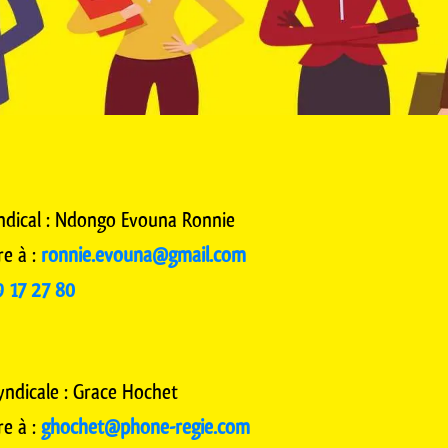
ndical : Ndongo Evouna Ronnie
re à :
ronnie.evouna@gmail.com
9 17 27 80
yndicale : Grace Hochet
re à :
ghochet@phone-regie.com